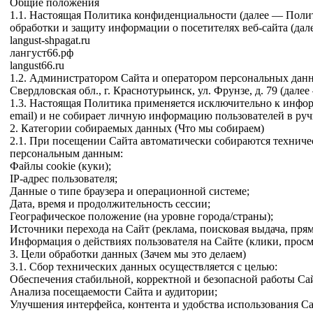
Общие положения
1.1. Настоящая Политика конфиденциальности (далее — Поли
обработки и защиту информации о посетителях веб-сайта (дал
langust-shpagat.ru
лангуст66.рф
langust66.ru
1.2. Администратором Сайта и оператором персональных данн
Свердловская обл., г. Краснотурьинск, ул. Фрунзе, д. 79 (дале
1.3. Настоящая Политика применяется исключительно к инфор
email) и не собирает личную информацию пользователей в ру
2. Категории собираемых данных (Что мы собираем)
2.1. При посещении Сайта автоматически собираются техниче
персональным данным:
Файлы cookie (куки);
IP-адрес пользователя;
Данные о типе браузера и операционной системе;
Дата, время и продолжительность сессии;
Географическое положение (на уровне города/страны);
Источники перехода на Сайт (реклама, поисковая выдача, прям
Информация о действиях пользователя на Сайте (клики, просм
3. Цели обработки данных (Зачем мы это делаем)
3.1. Сбор технических данных осуществляется с целью:
Обеспечения стабильной, корректной и безопасной работы Са
Анализа посещаемости Сайта и аудитории;
Улучшения интерфейса, контента и удобства использования Са