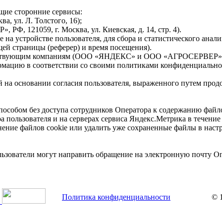
ющие сторонние сервисы:
, ул. Л. Толстого, 16);
Ф, 121059, г. Москва, ул. Киевская, д. 14, стр. 4).
е на устройстве пользователя, для сбора и статистического ана
щей страницы (реферер) и время посещения).
ветствующим компаниям (ООО «ЯНДЕКС» и ООО «АГРОСЕРВЕР») д
рмацию в соответствии со своими политиками конфиденциально
ей на основании согласия пользователя, выраженного путем про
пособом без доступа сотрудников Оператора к содержанию файло
ра пользователя и на серверах сервиса Яндекс.Метрика в течени
нение файлов cookie или удалить уже сохраненные файлы в наст
ользователи могут направить обращение на электронную почту О
Политика конфиденциальности
© 