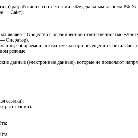
тика) разработана в соответствии с Федеральным законом РФ №
ее — Сайт):
ых является Общество с ограниченной ответственностью «Лангус
е — Оператор).
мации, собираемой автоматически при посещении Сайта. Сайт н
чном режиме.
ские данные (электронные данные), которые не позволяют напря
ая ссылка);
отры страниц).
йта;
йта.