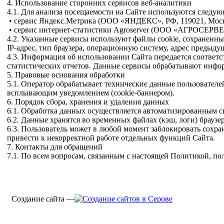
4. Использование сторонних сервисов веб-аналитики
4.1. Для анализа посещаемости на Сайте используются следу
• сервис Яндекс.Метрика (ООО «ЯНДЕКС», РФ, 119021, Москва
• сервис интернет-статистики Agroserver (ООО «АГРОСЕРВЕР», Р
4.2. Указанные сервисы используют файлы cookie, сохраненны
IP-адрес, тип браузера, операционную систему, адрес предыду
4.3. Информация об использовании Сайта передается соот
статистических отчетов. Данные сервисы обрабатывают инфо
5. Правовые основания обработки
5.1. Оператор обрабатывает технические данные пользовател
всплывающим уведомлением (cookie-баннером).
6. Порядок сбора, хранения и удаления данных
6.1. Обработка данных осуществляется автоматизированным с
6.2. Данные хранятся во временных файлах (кэш, логи) браузе
6.3. Пользователь может в любой момент заблокировать сохра
привести к некорректной работе отдельных функций Сайта.
7. Контакты для обращений
7.1. По всем вопросам, связанным с настоящей Политикой, п
Создание сайта —